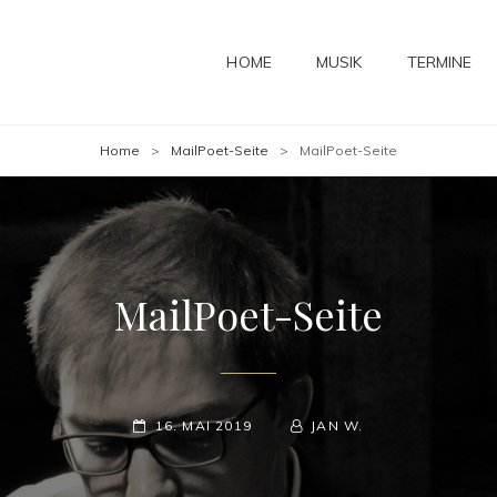
HOME
MUSIK
TERMINE
Home
>
MailPoet-Seite
>
MailPoet-Seite
MailPoet-Seite
POSTED-
BY
BYLINE
16. MAI 2019
JAN W.
ON
LINE