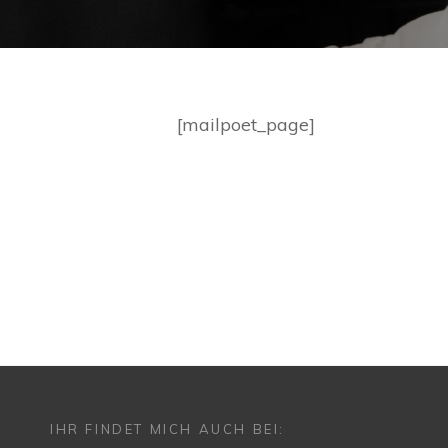
[mailpoet_page]
Beitragsnavigation
IHR FINDET MICH AUCH BEI: